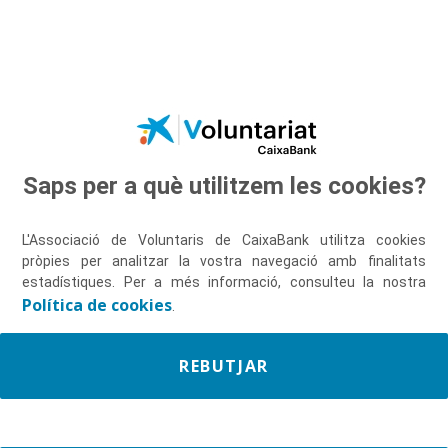
Salta al contingut principal
Saps per a què utilitzem les cookies?
Inspira't per continuar
creixent
L'Associació de Voluntaris de CaixaBank utilitza cookies
pròpies per analitzar la vostra navegació amb finalitats
estadístiques. Per a més informació, consulteu la nostra
Política de cookies
.
REBUTJAR