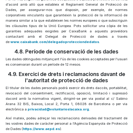
d'acord amb allò que estableix el Reglament General de Protecció de
Dades, per assegurar-nos que disposin, per exemple, de normes
corporatives vinculants que garanteixin la protecció de la informació de
manera similar a la que estableixen les normes europees o que subscriguin
les clàusules tipus de la Unió Europea. Pots sol·licitar una còpia de les
garanties adequades exigides per CaixaBank a aquests proveïdors
contactant amb el Delegat de Protecció de dades a través
de
www.caixabank.com/delegadoprotecciondedatos
.
4.8. Període de conservació de les dades
Les dades obtingudes mitjançant l'ús de les cookies acceptades per l'usuari
es conservaran durant un període de 12 mesos.
4.9. Exercici de drets i reclamacions davant de
l'autoritat de protecció de dades
El titular de les dades personals podrà exercir els drets daccés, portabilitat,
revocació del consentiment, rectificació, oposició, limitació i supressió
dacord amb la normativa vigent, dirigint-se per via postal al c/ Sabino
Arana 32 BIS, Baixos, Local 2, Porta 1, 08028 de Barcelona o per via
electrònica a
privacidad@voluntarioslacaixa.org.
Així mateix, podeu adreçar les reclamacions derivades del tractament de
les vostres dades de caràcter personal a l'Agència Espanyola de Protecció
de Dades (
https://www.aepd.es
).