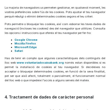
La majoria de navegadors us permeten gestionar, en qualsevol moment, les
vostres preferències sobre l'ús de les cookies. Pots ajustar el teu navegador
perquè rebutgi o elimini determinades cookies segons el teu criteri.
Pots permetre o bloquejar les cookies, així com esborrar les teves dades de
navegació (incloses les cookies) des del navegador que utilitzes. Consulta
les opcions i instruccions que ofereix el teu navegador per fer-ho:
Google Chrome
Mozilla Firefox
Microsoft Edge
Safari
Has de tenir en compte que algunes característiques dels continguts del
lloc web
www.voluntariadocaixabank.org
només estan disponibles si es
permet la instal·lació de cookies al teu navegador. Si decideixes no
acceptar o bloquejar determinades cookies, en funció de la seva finalitat,
pot ser que això afecti, totalment o parcialment, el funcionament normal
del lloc web o que impedeixi l'accés a alguns serveis del mateix.
4. Tractament de dades de caràcter personal