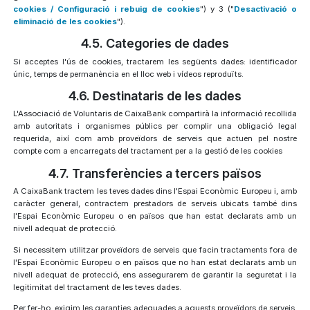
cookies / Configuració i rebuig de cookies
") y 3 ("
Desactivació o
eliminació de les cookies
").
4.5. Categories de dades
Si acceptes l'ús de cookies, tractarem les següents dades: identificador
únic, temps de permanència en el lloc web i vídeos reproduïts.
4.6. Destinataris de les dades
L'Associació de Voluntaris de CaixaBank compartirà la informació recollida
amb autoritats i organismes públics per complir una obligació legal
requerida, així com amb proveïdors de serveis que actuen pel nostre
compte com a encarregats del tractament per a la gestió de les cookies
4.7. Transferències a tercers països
A CaixaBank tractem les teves dades dins l'Espai Econòmic Europeu i, amb
caràcter general, contractem prestadors de serveis ubicats també dins
l'Espai Econòmic Europeu o en països que han estat declarats amb un
nivell adequat de protecció.
Si necessitem utilitzar proveïdors de serveis que facin tractaments fora de
l'Espai Econòmic Europeu o en països que no han estat declarats amb un
nivell adequat de protecció, ens assegurarem de garantir la seguretat i la
legitimitat del tractament de les teves dades.
Per fer-ho, exigim les garanties adequades a aquests proveïdors de serveis,