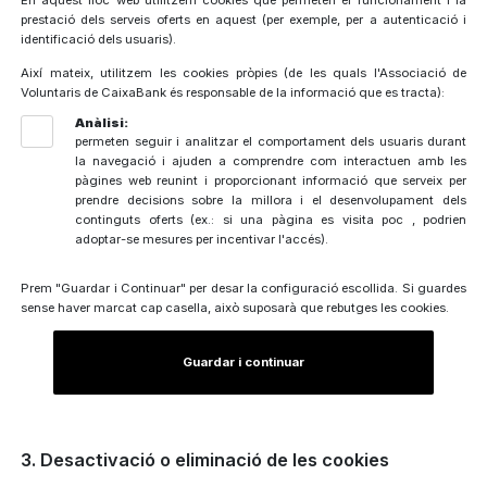
En aquest lloc web utilitzem cookies que permeten el funcionament i la
prestació dels serveis oferts en aquest (per exemple, per a autenticació i
identificació dels usuaris).
Així mateix, utilitzem les cookies pròpies (de les quals l'Associació de
Voluntaris de CaixaBank és responsable de la informació que es tracta):
Anàlisi:
permeten seguir i analitzar el comportament dels usuaris durant
la navegació i ajuden a comprendre com interactuen amb les
pàgines web reunint i proporcionant informació que serveix per
prendre decisions sobre la millora i el desenvolupament dels
continguts oferts (ex.: si una pàgina es visita poc , podrien
adoptar-se mesures per incentivar l'accés).
Prem "Guardar i Continuar" per desar la configuració escollida. Si guardes
sense haver marcat cap casella, això suposarà que rebutges les cookies.
Guardar i continuar
3. Desactivació o eliminació de les cookies