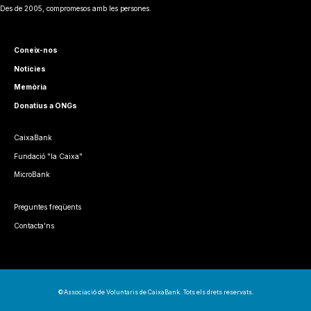
Des de 2005, compromesos amb les persones.
Coneix-nos
Notícies
Memòria
Donatius a ONGs
CaixaBank
Fundació "la Caixa"
MicroBank
Preguntes freqüents
Contacta'ns
©Associació de Voluntaris de CaixaBank. Tots els drets reservats.