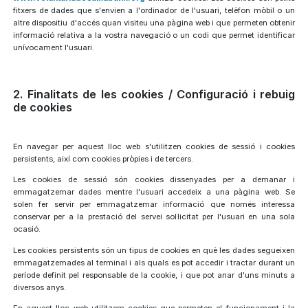
fitxers de dades que s'envien a l'ordinador de l'usuari, telèfon mòbil o un
altre dispositiu d'accés quan visiteu una pàgina web i que permeten obtenir
informació relativa a la vostra navegació o un codi que permet identificar
unívocament l'usuari.
2. Finalitats de les cookies / Configuració i rebuig
de cookies
En navegar per aquest lloc web s'utilitzen cookies de sessió i cookies
persistents, així com cookies pròpies i de tercers.
Les cookies de sessió són cookies dissenyades per a demanar i
emmagatzemar dades mentre l'usuari accedeix a una pàgina web. Se
solen fer servir per emmagatzemar informació que només interessa
conservar per a la prestació del servei sol·licitat per l'usuari en una sola
ocasió.
Les cookies persistents són un tipus de cookies en què les dades segueixen
emmagatzemades al terminal i als quals es pot accedir i tractar durant un
període definit pel responsable de la cookie, i que pot anar d'uns minuts a
diversos anys.