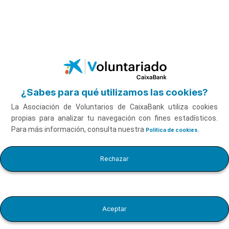
Saltar al contenido principal
Contáctanos
¿Sabes para qué utilizamos las cookies?
La Asociación de Voluntarios de CaixaBank utiliza cookies
Si tienes alguna duda, comentario o
propias para analizar tu navegación con fines estadísticos.
Para más información, consulta nuestra
.
Política de cookies
sugerencia, escríbenos
Rechazar
Si tienes alguna duda, comentario o sugerencia, escríbenos.
Los campos marcados con * son obligatorios
Aceptar