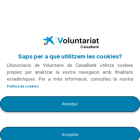
Salta al contingut principal
Contacta'ns
Saps per a què utilitzem les cookies?
L'Associació de Voluntaris de CaixaBank utilitza cookies
Contacta amb nosaltres
pròpies per analitzar la vostra navegació amb finalitats
estadístiques. Per a més informació, consulteu la nostra
.
Política de cookies
Si tens algun dubte, comentari o suggeriment, escriu-nos.
Rebutjar
Els camps marcats amb * són obligatoris.
Acceptar