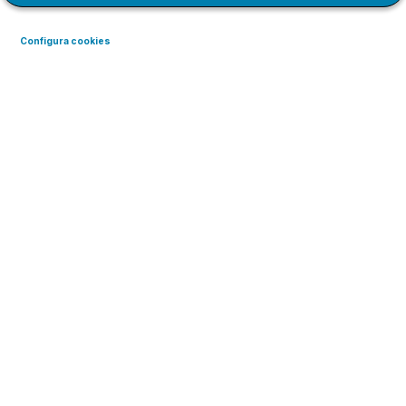
Configura cookies
L'Associació de Voluntaris de CaixaBank tractarà les teves dades
personals per gestionar la teva petició, reclamació o autorització i
per complir les seves obligacions legals. En el document
"Tractament de dades personals"
s'indica com pots