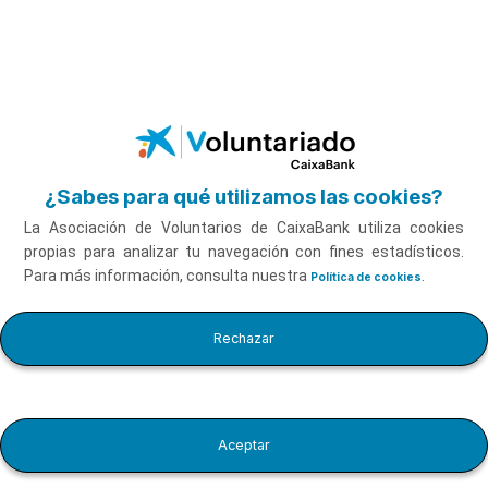
Pausar video
Saltar al contenido principal
Infancia y juventud I: La acogida y el vínculo con Mar
Romera
Ver vídeo
¿Sabes para qué utilizamos las cookies?
La Asociación de Voluntarios de CaixaBank utiliza cookies
propias para analizar tu navegación con fines estadísticos.
Para más información, consulta nuestra
.
Política de cookies
Infancia y juventud I: La
Rechazar
acogida y el vínculo con
Duración
13'27''
Mar Romera
Aceptar