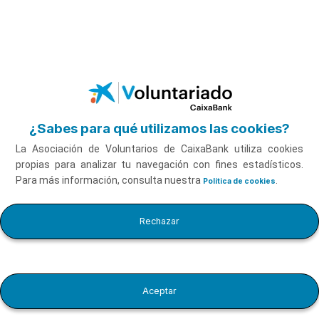
Pausar video
Saltar al contenido principal
Mejora de la autoestima a través de los valores con
Patricia Gutiérrez
Ver vídeo
¿Sabes para qué utilizamos las cookies?
La Asociación de Voluntarios de CaixaBank utiliza cookies
propias para analizar tu navegación con fines estadísticos.
Para más información, consulta nuestra
.
Política de cookies
Mejora de la autoestima a
Rechazar
través de los valores con
Duración
7'52''
Patricia Gutiérrez
Aceptar