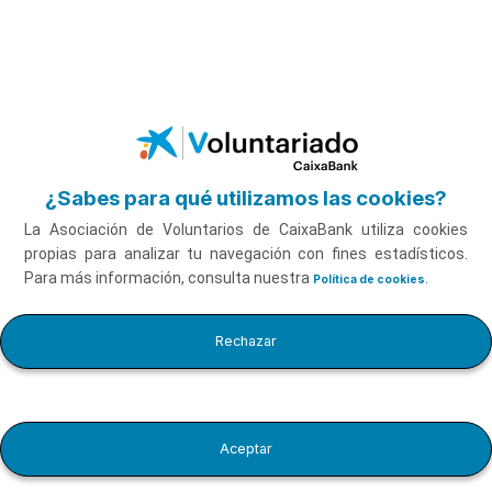
Pausar video
Saltar al contenido principal
Personas mayores con Luis Muiño
Ver vídeo
¿Sabes para qué utilizamos las cookies?
La Asociación de Voluntarios de CaixaBank utiliza cookies
propias para analizar tu navegación con fines estadísticos.
Para más información, consulta nuestra
.
Política de cookies
Personas mayores con
Rechazar
Duración
Luis Muiño
10'53''
Aceptar