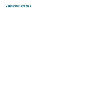
Configurar cookies
Ciclo de Charlas de Educación
Financiera
La educación financiera es
clave para inclusión social y
desde Voluntariado