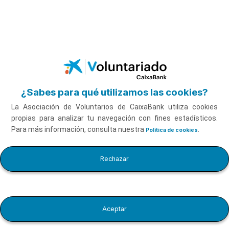
Pausar video
Saltar al contenido principal
Comunicación positiva con Andrea Vilallonga
Ver vídeo
¿Sabes para qué utilizamos las cookies?
La Asociación de Voluntarios de CaixaBank utiliza cookies
propias para analizar tu navegación con fines estadísticos.
Para más información, consulta nuestra
.
Política de cookies
Comunicación positiva con
Rechazar
Duración
Andrea Vilallonga
13'20''
Aceptar