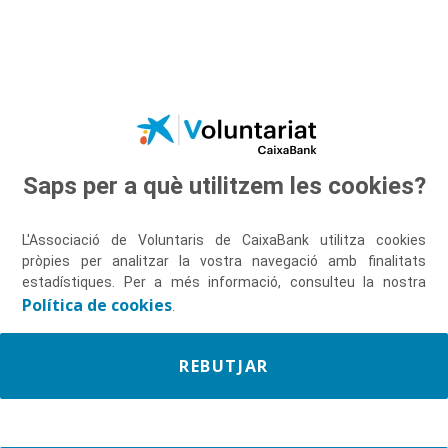
Salta al contingut principal
Saps per a què utilitzem les cookies?
Descobreix-nos
L'Associació de Voluntaris de CaixaBank utilitza cookies
pròpies per analitzar la vostra navegació amb finalitats
estadístiques. Per a més informació, consulteu la nostra
Política de cookies
.
REBUTJAR