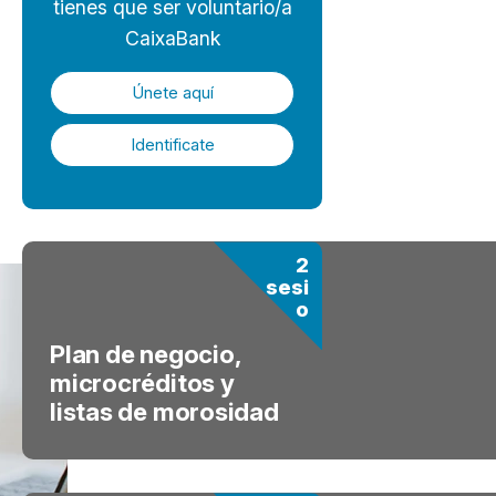
tienes que ser voluntario/a
CaixaBank
Únete aquí
Identificate
2
sesi
o
Plan de negocio,
nes de
microcréditos y
60'
listas de morosidad