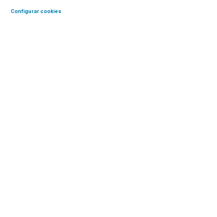
Configurar cookies
Virtudes de hacer
voluntariado con Víctor
Duración
3'28''
Küppers
Víctor Küppers, formador y
conferenciante, nos