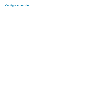
Configurar cookies
Talleres de Educación Financiera
para adultos
La educación financiera es
clave para inclusión social y
desde Voluntariado