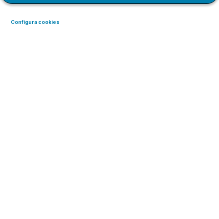
Configura cookies
Virtuts de fer voluntariat
Durada
amb Víctor Küppers
3'28''
En Víctor Küppers, formador i
conferenciant, ens va
acompanyar a la Trobada de