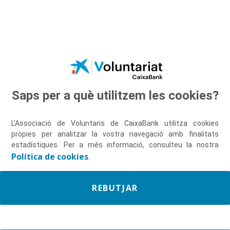
Salta al contingut principal
CONÈIXER PER
ACOMPANYAR
MILLOR
Saps per a què utilitzem les cookies?
L'Associació de Voluntaris de CaixaBank utilitza cookies
pròpies per analitzar la vostra navegació amb finalitats
estadístiques. Per a més informació, consulteu la nostra
Política de cookies
.
REBUTJAR