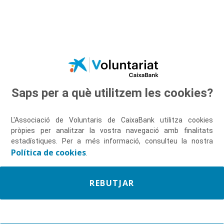
Salta al contingut principal
CONÈIXER PER
ACOMPANYAR
MILLOR
Saps per a què utilitzem les cookies?
L'Associació de Voluntaris de CaixaBank utilitza cookies
pròpies per analitzar la vostra navegació amb finalitats
estadístiques. Per a més informació, consulteu la nostra
Política de cookies
.
REBUTJAR