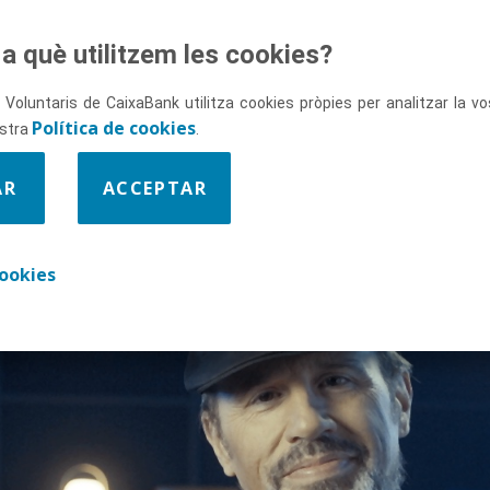
a què utilitzem les cookies?
 Voluntaris de CaixaBank utilitza cookies pròpies per analitzar la 
Política de cookies
ostra
.
AR
ACCEPTAR
s a través
t
ookies