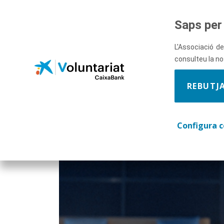
Salta al contingut principal
Saps per 
L'Associació de
Habilitats
consulteu la n
REBUTJ
desenvolupade
del voluntaria
Configura c