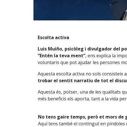
Escolta activa
Luis Muiño, psicòleg i divulgador del p
“Entén la teva ment”
, ens explica la impo
voluntaris que pot ajudar les persones mo
Aquesta escolta activa no sols consisteix a
trobar el sentit narratiu de tot el discu
Aquesta és, potser, una de les qualitats qu
més beneficis els aporta, tant a la vida pe
No tens gaire temps, però et mors de g
Aquí tens també el contingut en píndoles 