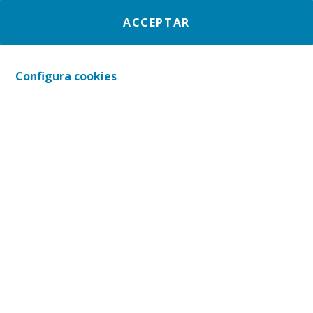
ACCEPTAR
Configura cookies
Ets una
persona cuidadora
o ho seràs en breu?
Coneixes algú que té cura d'una altra persona i
vols donar-li suport?
Aquesta
píndola formativa de Creu Roja
t'acosta