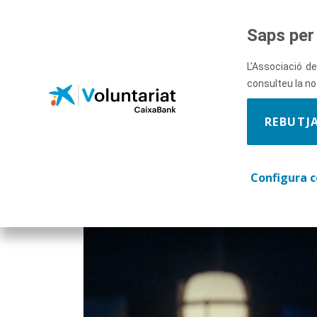
Salta al contingut principal
Saps per 
L'Associació de
ACTIVISME PO
consulteu la n
REBUTJ
Configura c