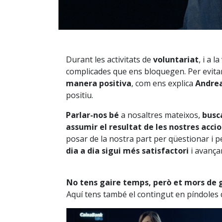
Durant les activitats de
voluntariat
, i a 
complicades que ens bloquegen. Per evita
manera positiva
, com ens explica
Andrea
positiu.
Parlar-nos bé
a nosaltres mateixos,
busca
assumir el resultat de les nostres acci
posar de la nostra part per qüestionar i 
dia a dia sigui més satisfactori
i avançar
No tens gaire temps, però et mors de 
Aquí tens també el contingut en píndoles 