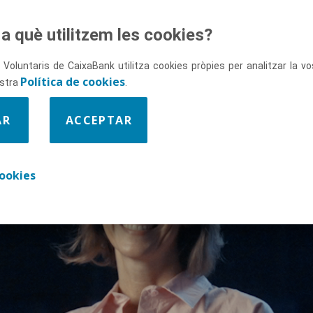
a què utilitzem les cookies?
 Voluntaris de CaixaBank utilitza cookies pròpies per analitzar la 
Política de cookies
SITIU
ostra
.
AR
ACCEPTAR
ookies