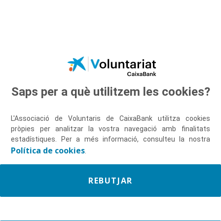
Salta al contingut principal
Les nostres iniciatives
Saps per a què utilitzem les cookies?
solidàries
L'Associació de Voluntaris de CaixaBank utilitza cookies
pròpies per analitzar la vostra navegació amb finalitats
estadístiques. Per a més informació, consulteu la nostra
Política de cookies
.
REBUTJAR