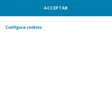
ACCEPTAR
Si desitges participar en activitats i
iniciatives que millorin la societat,
en Voluntariat CaixaBank tens el teu
Configura cookies
lloc.
T'oferim formar part d'un gran
equip que t'acompanyarà perquè
puguis desenvolupar el teu interès
pel voluntariat, sigui com sigui el
tipus d'activitat que t'interessi i el
temps que li vulguis dedicar.
TROBA EL TEU VOLUNTARIAT