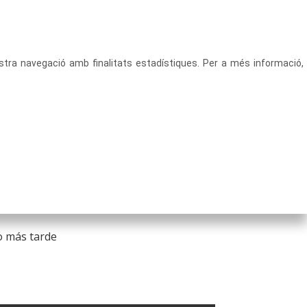
vostra navegació amb finalitats estadístiques. Per a més informació,
 se
 de
o más tarde