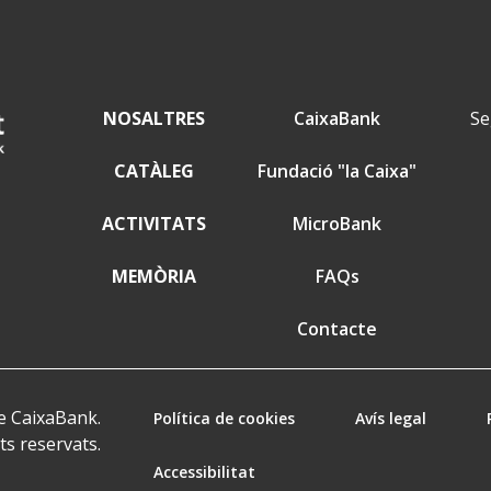
NOSALTRES
CaixaBank
Se
CATÀLEG
Fundació "la Caixa"
ACTIVITATS
MicroBank
MEMÒRIA
FAQs
Contacte
e CaixaBank.
Política de cookies
Avís legal
ts reservats.
Accessibilitat