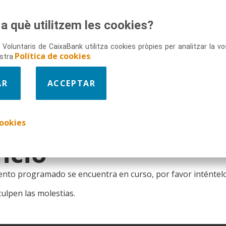
mantenimiento
a què utilitzem les cookies?
 Voluntaris de CaixaBank utilitza cookies pròpies per analitzar la 
web de Voluntarios
Política de cookies
ostra
.
uentra
AR
ACCEPTAR
poralmente fuera
ookies
icio
ento programado se encuentra en curso, por favor inténtel
ulpen las molestias.