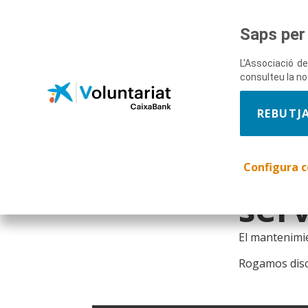
Saps per 
L'Associació de
La 
consulteu la n
Salta al contingut principal
enc
REBUTJ
tem
Configura c
serv
El mantenimi
Rogamos disc