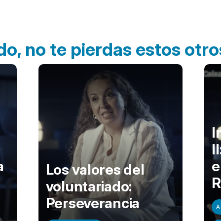
do, no te pierdas estos ot
I
I
a
e
Los valores del
R
voluntariado:
Perseverancia
A