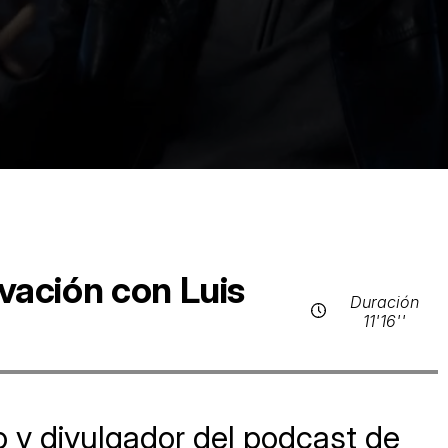
ivación con Luis
Duración
11'16''
o y divulgador del podcast de