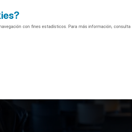
kies?
Accede
Castellano
u navegación con fines estadísticos. Para más información, consulta
Campus
Actividades
Luis Muiño