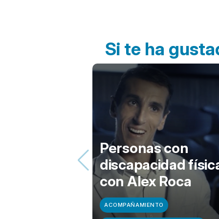
Si te ha gusta
Personas con
discapacidad físic
con Alex Roca
ACOMPAÑAMIENTO