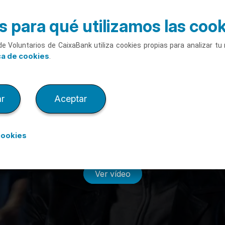
 para qué utilizamos las coo
de Voluntarios de CaixaBank utiliza cookies propias para analizar t
ca de cookies
.
r
Aceptar
ad y motivación con 
cookies
Ver vídeo