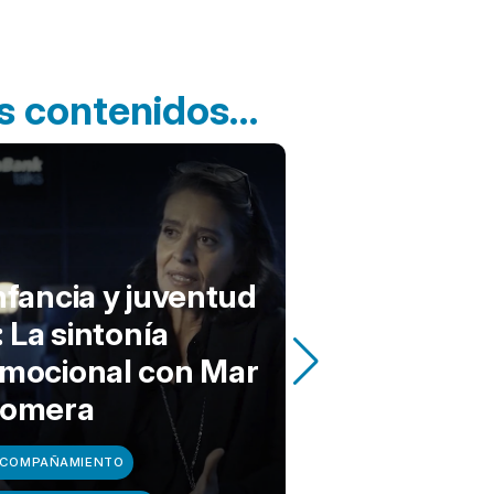
ros contenidos…
nfancia y juventud
I: La sintonía
mocional con Mar
omera
Sostenibi
acción cl
COMPAÑAMIENTO