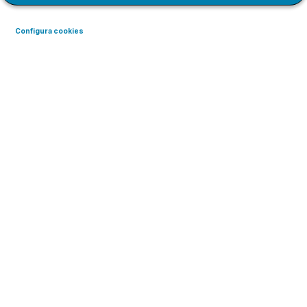
Alex Roca, atleta amb paràlisi
cerebral i conferenciant, ens
Configura cookies
explica que la discapacitat no
és limitant, sinó que és una
altra característica més de
les persones.