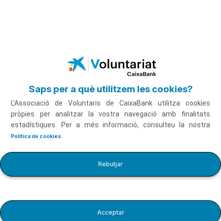
Pausar video
Salta al contingut principal
Persones amb discapacitat física amb Alex Roca
Veure el vídeo
Saps per a què utilitzem les cookies?
L'Associació de Voluntaris de CaixaBank utilitza cookies
pròpies per analitzar la vostra navegació amb finalitats
estadístiques. Per a més informació, consulteu la nostra
.
Política de cookies
Persones amb discapacitat
Durada
Rebutjar
física amb Alex Roca
9'36''
Acceptar