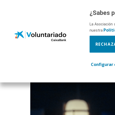
Saltar al contenido principal
¿Sabes p
La Asociación 
Polít
COMUNICACI
nuestra
RECHAZ
EFECTIVA
Configurar 