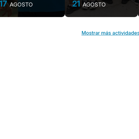
entidades
17
21
AGOSTO
AGOSTO
sociales
Mostrar más actividade