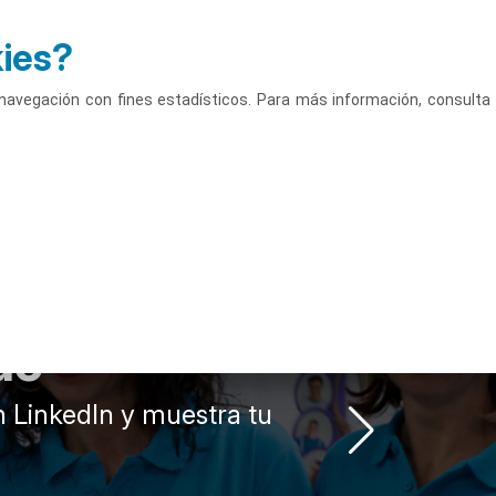
kies?
Accede
Castellano
u navegación con fines estadísticos. Para más información, consulta
Campus
Actividades
do
n LinkedIn y muestra tu