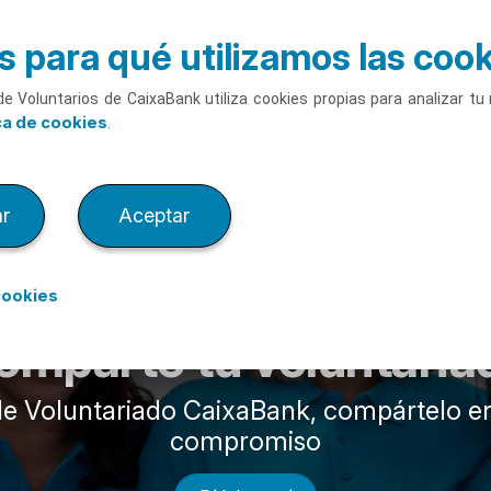
 para qué utilizamos las coo
de Voluntarios de CaixaBank utiliza cookies propias para analizar t
ca de cookies
.
r
Aceptar
cookies
omparte tu voluntaria
o de Voluntariado CaixaBank, compártelo e
compromiso