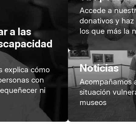
Accede a nuestr
donativos y haz
r a las
los que más la 
iscapacidad
Noticias
os explica cómo
 personas con
Acompañamos a
pequeñecer ni
situación vulnera
museos