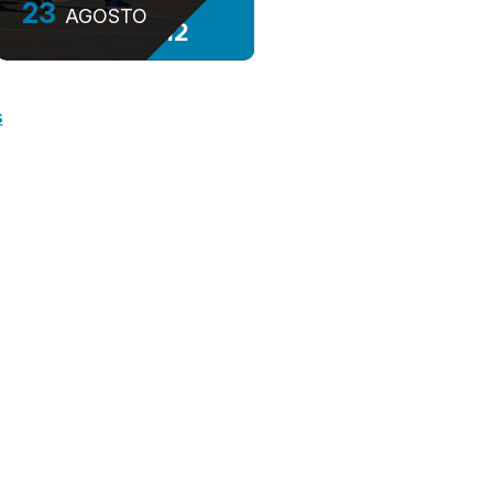
23
AGOSTO
+12
s