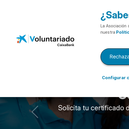
Voluntariado CaixaBank
Saltar al contenido principal
¿Sabes
La Asociación 
Políti
nuestra
Rechaza
Configurar 
C
Solicita tu certificad