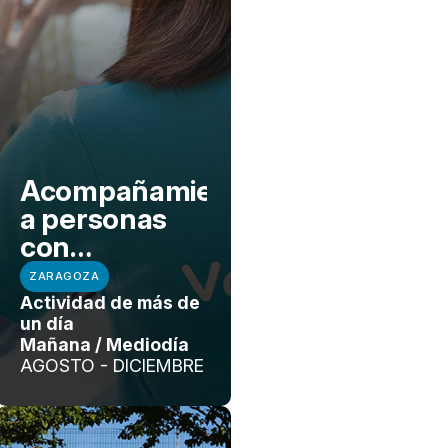
Acompañamiento
a personas
con
necesidades
ZARAGOZA
paliativas con
Actividad de más de
EcoPal
un día
Mañana / Mediodía
AGOSTO - DICIEMBRE