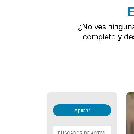
E
¿No ves ninguna
completo y des
Li
Se 