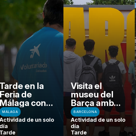
Tarde en la
Visita el
Feria de
museu del
Málaga con
Barça amb
menores
EDUVIC
MÁLAGA
BARCELONA
vulnerables
SCCL
Actividad de un solo
Actividad de un solo
de distintas
día
día
Tarde
Tarde