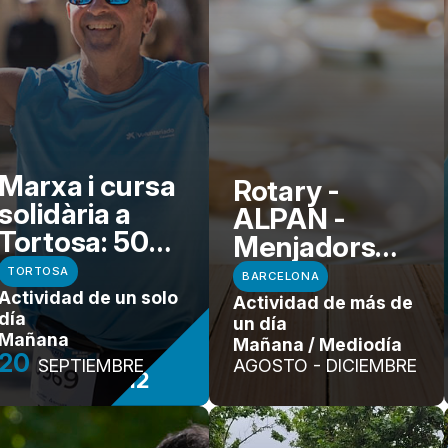
Marxa i cursa
Rotary -
solidària a
ALPAN -
Tortosa: 50
Menjadors
anys
Socials
TORTOSA
BARCELONA
bategant per
Actividad de un solo
Actividad de más de
tu!
día
un día
Mañana
Mañana / Mediodía
20
SEPTIEMBRE
AGOSTO - DICIEMBRE
+12