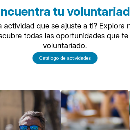
ncuentra tu voluntaria
 actividad que se ajuste a ti? Explora 
cubre todas las oportunidades que te
voluntariado.
Catálogo de actividades
stado de actividades
han encontrado 6 elementos