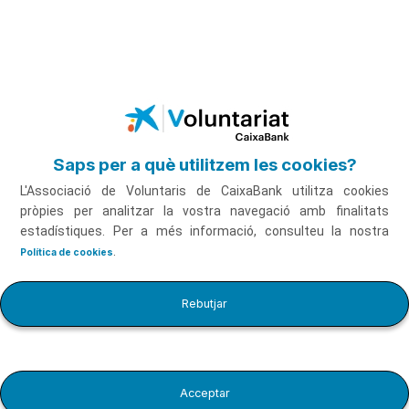
Voluntariat CaixaBank
Salta al contingut principal
Comparteix el teu
Saps per a què utilitzem les cookies?
voluntariat
L'Associació de Voluntaris de CaixaBank utilitza cookies
pròpies per analitzar la vostra navegació amb finalitats
Demana el teu certificat de Voluntariat CaixaBank,
estadístiques. Per a més informació, consulteu la nostra
comparteix-ho a LinkedIn i mostra el teu
compromís
.
Política de cookies
Demana’l aquí
Rebutjar
Acceptar