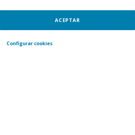
No sólo puedes colaborar a través
del voluntariado, también puedes
ACEPTAR
mejorar la vida de muchas personas
a través de tu donativo solitario.
Configurar cookies
VARIAS
ONGs
Emergencia Ucrania