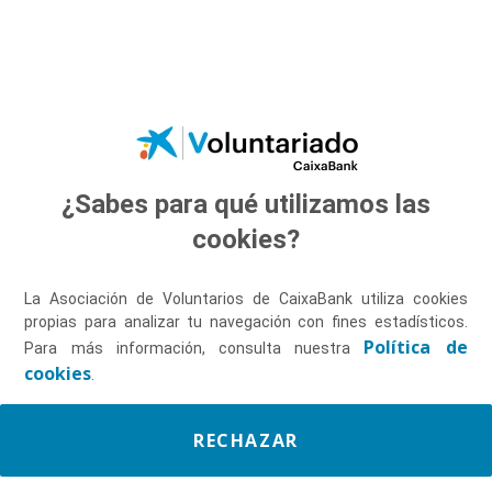
Saltar al contenido principal
¿Sabes para qué utilizamos las
Elige el proyecto al
cookies?
que hacer tu donativo​
La Asociación de Voluntarios de CaixaBank utiliza cookies
propias para analizar tu navegación con fines estadísticos.
Política de
Para más información, consulta nuestra
cookies
.
RECHAZAR