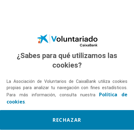
Saltar al contenido principal
¿Sabes para qué utilizamos las
cookies?
Desde 2005 comprometidos con las personas.
La Asociación de Voluntarios de CaixaBank utiliza cookies
propias para analizar tu navegación con fines estadísticos.
Política de
Para más información, consulta nuestra
cookies
.
CONÓCENOS
RECHAZAR
QUÉ HACEMOS