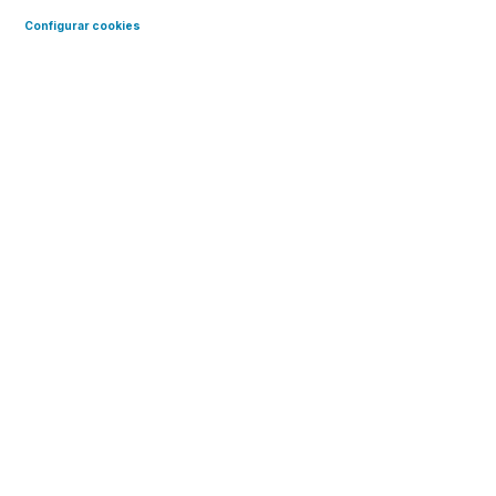
Configurar cookies
Curso de Google Introducción al
Bienestar Digital
Aprende con Google a
desarrollar y mantener
hábitos tecnológicos