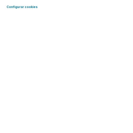
Configurar cookies
Cursos de Google Analytics
Descubre cómo utilizar
Google Analytics para
recoger y analizar datos de
forma inteligente e impulsar