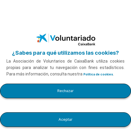
Saltar al contenido principal
No te pierdas qué
cuentan los medios de
nosotros
¿Sabes para qué utilizamos las cookies?
La Asociación de Voluntarios de CaixaBank utiliza cookies
propias para analizar tu navegación con fines estadísticos.
FEB
Para más información, consulta nuestra
.
Política de cookies
202
6
Quan hi som |
Rechazar
CaixaBank y el
compromiso
Aceptar