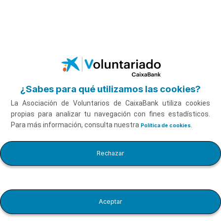
Saltar al contenido principal
Contáctanos
¿Sabes para qué utilizamos las cookies?
La Asociación de Voluntarios de CaixaBank utiliza cookies
Si tienes alguna duda, comentario o
propias para analizar tu navegación con fines estadísticos.
Para más información, consulta nuestra
.
Política de cookies
sugerencia, escríbenos
Rechazar
Si tienes alguna duda, comentario o sugerencia, escríbenos.
Los campos marcados con * son obligatorios
Aceptar