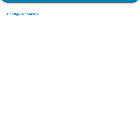
Configura cookies
Curs de Google Introducció al
Benestar Digital
Aprèn amb Google a
desenvolupar i mantenir
hàbits tecnològics