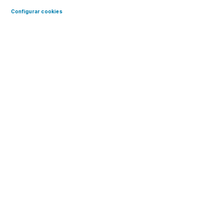
Configurar cookies
Talleres de Comunicación Digital
y Redes Sociales
El objetivo es ayudar a las
personas a comunicarse y
relacionarse en entornos