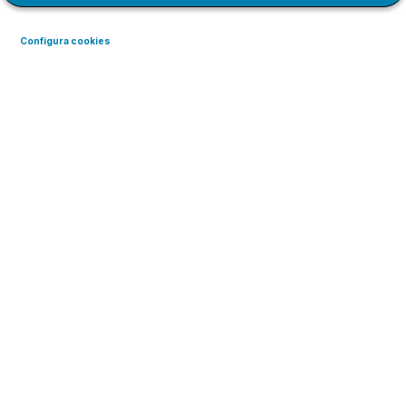
Configura cookies
Curs de Google Introducció al
Benestar Digital
Aprèn amb Google a
desenvolupar i mantenir
hàbits tecnològics