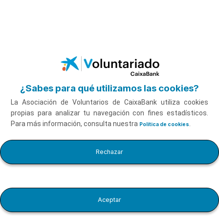
Voluntariado CaixaBank
Saltar al contenido principal
¿Sabes para qué utilizamos las cookies?
Comparte tu
La Asociación de Voluntarios de CaixaBank utiliza cookies
voluntariado
propias para analizar tu navegación con fines estadísticos.
Solicita tu certificado de Voluntariado CaixaBank,
Para más información, consulta nuestra
.
Política de cookies
compártelo en LinkedIn y muestra tu compromiso
Pídelo aquí
Rechazar
Aceptar