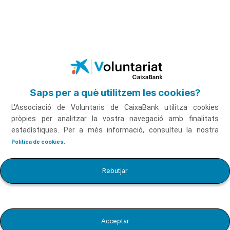
Salta al contingut principal
T'expliquem
detalladament les
nostres accions
Saps per a què utilitzem les cookies?
L'Associació de Voluntaris de CaixaBank utilitza cookies
pròpies per analitzar la vostra navegació amb finalitats
estadístiques. Per a més informació, consulteu la nostra
Memòria
.
Política de cookies
Rebutjar
2025
Acceptar