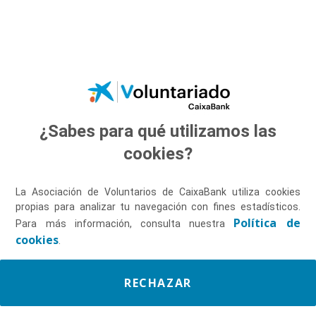
Saltar al contenido principal
Campaña Voluntarios 
2023-2024
¿Sabes para qué utilizamos las
cookies?
La Asociación de Voluntarios de CaixaBank utiliza cookies
Indica campos obligatorios
propias para analizar tu navegación con fines estadísticos.
Política de
Para más información, consulta nuestra
cookies
.
Se produjo un error al cargar el campo "text".
RECHAZAR
Se produjo un error al cargar el campo "text".