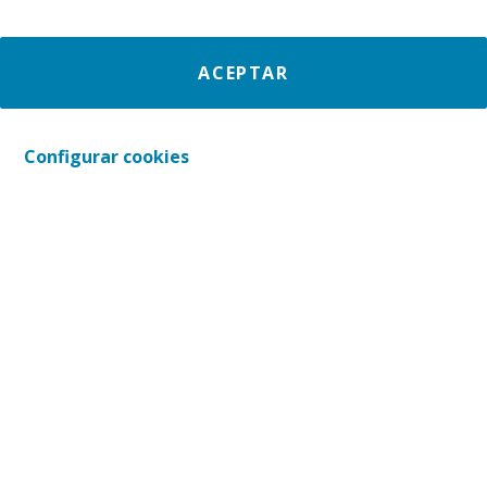
Se produjo un error al cargar el campo
ACEPTAR
"select".
Se produjo un error al cargar el campo
Configurar cookies
"checkbox_multiple".
Se produjo un error al cargar el campo
"checkbox_multiple".
Se produjo un error al cargar el campo
"checkbox_multiple".
Enviar