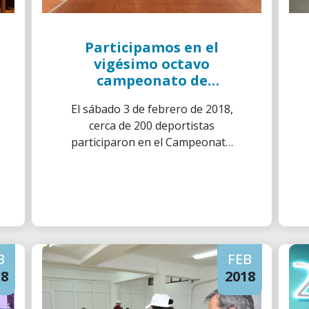
Participamos en el
vigésimo octavo
campeonato de
básquet por la
El sábado 3 de febrero de 2018,
integración en Lleida
cerca de 200 deportistas
participaron en el Campeonato
Territorial de Baloncesto de la
presente temporada 2017-2018,
esta vez en su vigésima octava
edición. Seis voluntarios de la
delegación de Lleida
acompañamos los deportistas
B
FEB
durante la competición.
18
2018