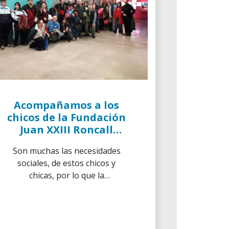
Acompañamos a los
chicos de la Fundación
Juan XXIII Roncall
visitando exposiciones
Son muchas las necesidades
sociales, de estos chicos y
chicas, por lo que la
participación de voluntarios
para acompañarlos en las
salidas de ocio cultural que
realizan.