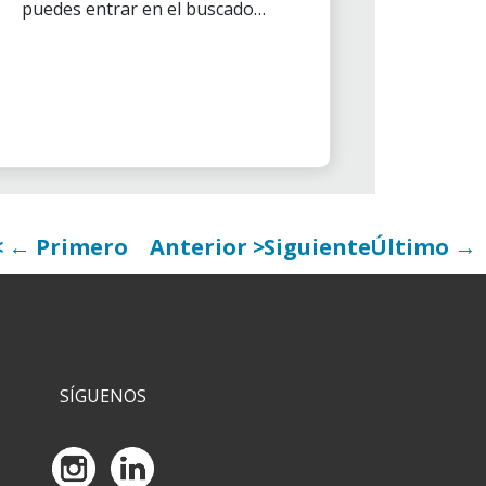
puedes entrar en el buscador
de la web y encontrar qué
actividades se van a realizar
próximamente en tu ciudad.
← Primero
Anterior
Siguiente
Último →
SÍGUENOS