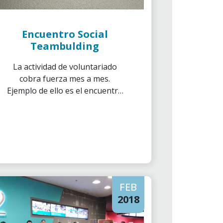
Encuentro Social
Teambulding
La actividad de voluntariado
cobra fuerza mes a mes.
Ejemplo de ello es el encuentro
“Social Team Building Medios”
que tuvo lugar en Barcelona el
pasado 8 de marzo.
FEB
2018