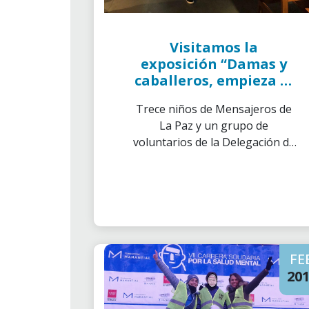
Visitamos la
exposición “Damas y
caballeros, empieza el
espectáculo”
Trece niños de Mensajeros de
La Paz y un grupo de
voluntarios de la Delegación de
Las Palmas descubrimos una
parte importante de la historia
del cine.
FE
20