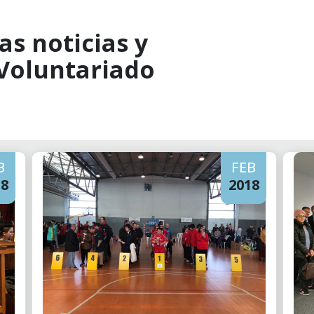
as noticias y
 Voluntariado
B
FEB
18
2018