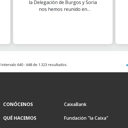
la Delegación de Burgos y Soria
nos hemos reunido en
diferentes ocasiones hemos
repartido juguetes, realizado
talleres y muchas cosas más
que te contamos en esta noticia.
intervalo 640 - 648 de 1.323 resultados.
CONÓCENOS
CaixaBank
QUÉ HACEMOS
Fundación "la Caixa"