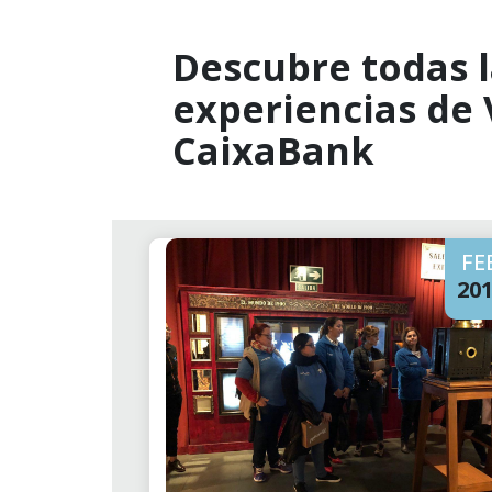
Descubre todas l
experiencias de
CaixaBank
FE
20