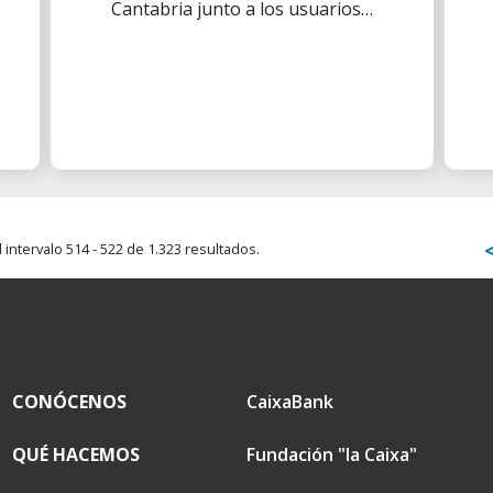
Cantabria junto a los usuarios y
usuarias del centro de mayores
Ramiro Bustamante, han
disfrutado de un clásico de las
familias santanderinas; una
excursión por el río Cubas.
intervalo 514 - 522 de 1.323 resultados.
CONÓCENOS
CaixaBank
QUÉ HACEMOS
Fundación "la Caixa"