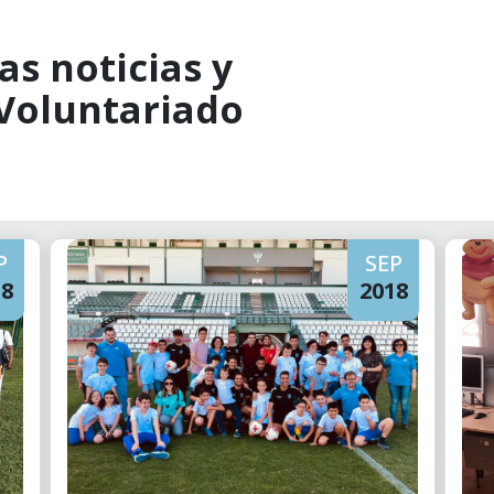
as noticias y
 Voluntariado
P
SEP
18
2018