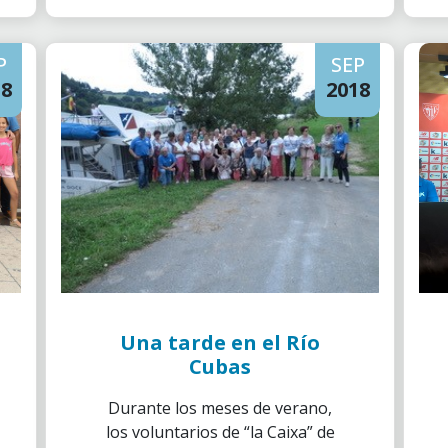
destinados a dicha fundación,
dedicada a la atención integral
P
SEP
de niños y jóvenes con parálisis
18
cerebral.
2018
Una tarde en el Río
Cubas
Durante los meses de verano,
los voluntarios de “la Caixa” de