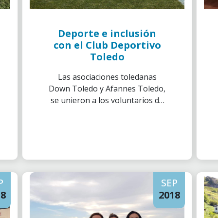
Deporte e inclusión
con el Club Deportivo
Toledo
Las asociaciones toledanas
Down Toledo y Afannes Toledo,
se unieron a los voluntarios de
”la Caixa” de Toledo para
participar en un entrenamiento
con el CD Toledo días previos al
término de su temporada.
P
SEP
18
2018