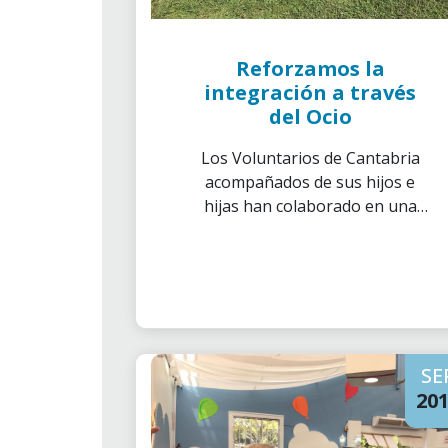
Reforzamos la
integración a través
del Ocio
Los Voluntarios de Cantabria
acompañados de sus hijos e
hijas han colaborado en una
actividad de ocio inclusivo con la
Asociación Cantabria Acoge.
SE
20