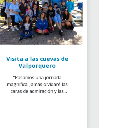
Visita a las cuevas de
Valporquero
“Pasamos una jornada
magnífica. Jamás olvidaré las
caras de admiración y las
sonrisas que compartimos con
los chicos del centro “El Alba”,
explica uno de los voluntarios
asistentes a la última actividad
de fin de curso en León.