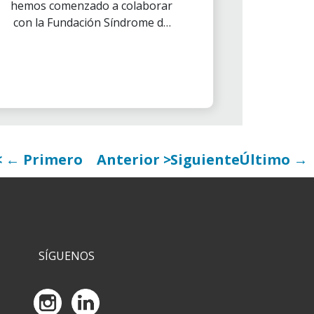
hemos comenzado a colaborar
con la Fundación Síndrome de
Down a través del deporte. Así
que durante los meses de julio y
septiembre disfrutaremos de
las visitas guiadas que se van a
realizar junto con los más
jóvenes de la fundación al
Museo del Athletic.
← Primero
Anterior
Siguiente
Último →
SÍGUENOS