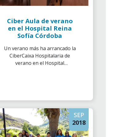
Ciber Aula de verano
en el Hospital Reina
Sofía Córdoba
Un verano más ha arrancado la
CiberCaixa Hospitalaria de
verano en el Hospital
Universitario de Reina Sofía. Los
voluntarios y voluntarias de ”la
Caixa” de la delegación de
Córdoba asistimos todos los
martes por la tarde durante los
meses de julio, agosto y mitad
SEP
de septiembre.
2018