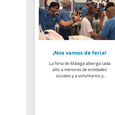
¡Nos vamos de feria!
La feria de Málaga alberga cada
año a menores de entidades
sociales y a voluntarios y
voluntarias en una actividad
lúdica cuyo objetivo es facilitar
el acceso a esta celebración a
familias y niños en situación de
vulnerabilidad social.