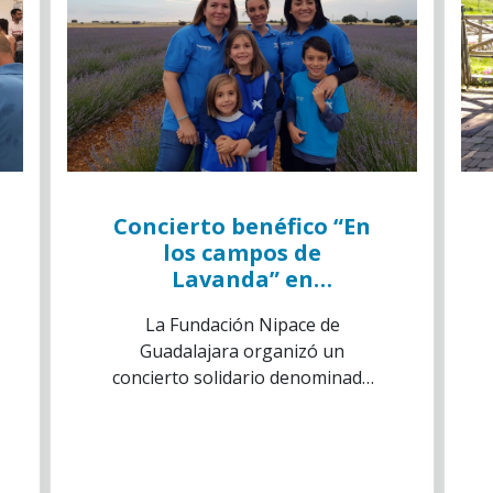
Concierto benéfico “En
los campos de
Lavanda” en
Guadalajara
La Fundación Nipace de
Guadalajara organizó un
concierto solidario denominado
‘Concierto de Los Aromas’, en
los campos de lavanda del
municipio de Almadrones y
cuyos beneficios fueron