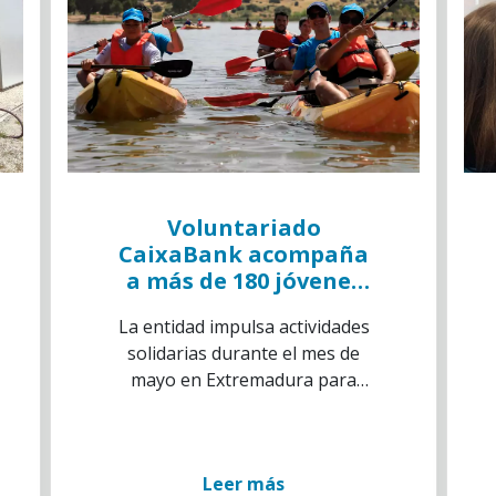
Voluntariado
CaixaBank acompaña
a más de 180 jóvenes
en situación de
La entidad impulsa actividades
vulnerabilidad en una
solidarias durante el mes de
jornada de piragüismo
mayo en Extremadura para
en Mérida
ayudar a colectivos vulnerables
Leer más