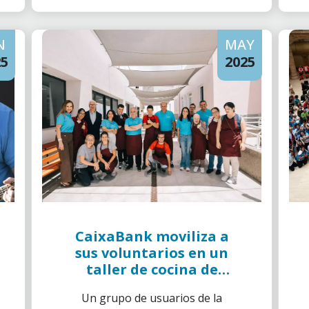
N
MAY
25
2025
CaixaBank moviliza a
sus voluntarios en un
taller de cocina de
Ferran Adrià con
Un grupo de usuarios de la
usuarios de Aspronte