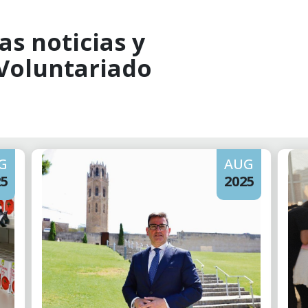
as noticias y
 Voluntariado
G
AUG
25
2025