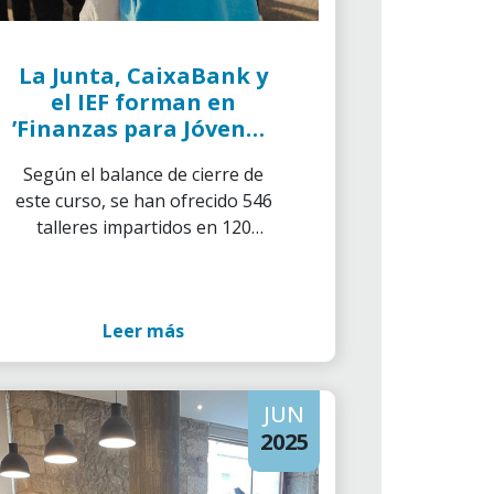
La Junta, CaixaBank y
el IEF forman en
’Finanzas para Jóvenes’
a más de 13.500
Según el balance de cierre de
alumnos de 4o de ESO
este curso, se han ofrecido 546
talleres impartidos en 120
centros educativos, gracias a
110 voluntarios.
Leer más
JUN
2025