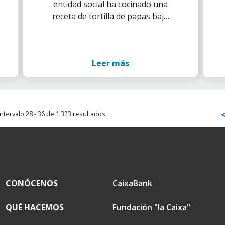
entidad social ha cocinado una
en el marco del ‘Mes
receta de tortilla de papas bajo
Social’
la supervisión del chef
Voluntarios CaixaBank, junto al
chef y presidente de
Leer más
elBullifoundation, Ferran Adrià
ntervalo 28 - 36 de 1.323 resultados.
CONÓCENOS
CaixaBank
QUÉ HACEMOS
Fundación "la Caixa"