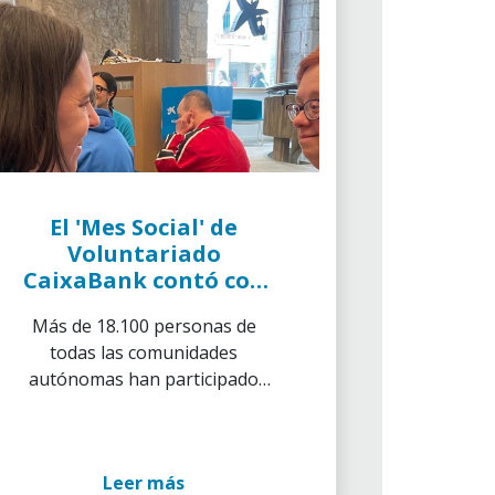
El 'Mes Social' de
Voluntariado
CaixaBank contó con
más de 18.000
Más de 18.100 personas de
voluntarios que
todas las comunidades
ayudaron a cerca de
autónomas han participado
112.000 personas
como voluntarias en el 'Mes
Social' de Voluntariado
CaixaBank
Leer más