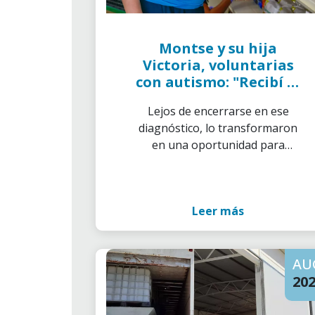
Montse y su hija
Victoria, voluntarias
con autismo: "Recibí el
diagnóstico a los 52 y
Lejos de encerrarse en ese
lo convertí en una
diagnóstico, lo transformaron
forma de ayudar a los
en una oportunidad para
demás"
implicarse aún más en el
voluntariado y visibilizar la
diversidad desde dentro.
Leer más
AU
20