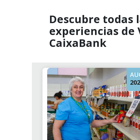
Descubre todas l
experiencias de
CaixaBank
AU
20