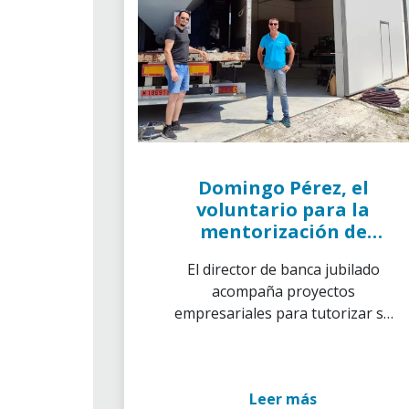
Domingo Pérez, el
voluntario para la
mentorización de
proyectos que se
El director de banca jubilado
convierte en fan
acompaña proyectos
empresariales para tutorizar su
arranque durante los primeros
seis meses gracias a CaixaBank
Leer más