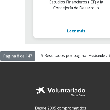
Estudios Financieros (IEF) y la
Consejería de Desarrollo
Educativo y Formación
Profesional de la Junta de
Andalucía han impulsado el
Leer más
proyecto 'Finanzas para
Jóvenes', que forma en cultura
financiera a más de 4.000
jóvenes andaluces
— 9 Resultados por página
Página 8 de 147
Mostrando el i
Desde 2005 comprometidos