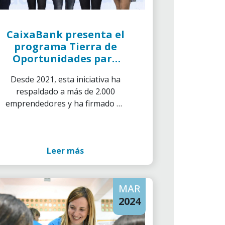
CaixaBank presenta el
programa Tierra de
Oportunidades para
fijar población y crear
Desde 2021, esta iniciativa ha
empleo en el mundo
respaldado a más de 2.000
rural en más de 40
emprendedores y ha firmado 71
provincias
convenios de colaboración con
Grupos de Desarrollo Rural
Leer más
MAR
2024