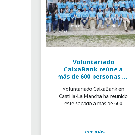
Voluntariado
CaixaBank reúne a
más de 600 personas en
la XII Vía Verde por la
Voluntariado CaixaBank en
Integración de
Castilla-La Mancha ha reunido
Talavera de la Reina
este sábado a más de 600
personas en la XII Vía Verde por
la Integración de Talavera de la
Reina
Leer más