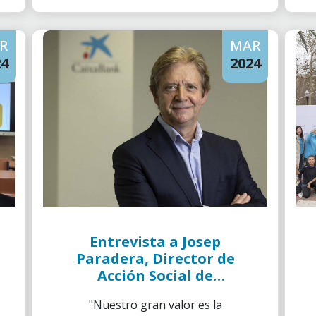
ejemplares
R
MAR
24
2024
Entrevista a Josep
Paradera, Director de
Acción Social de
CaixaBank
"Nuestro gran valor es la