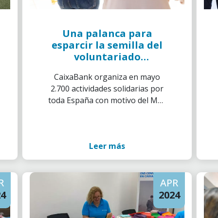
Una palanca para
esparcir la semilla del
voluntariado
corporativo
CaixaBank organiza en mayo
2.700 actividades solidarias por
toda España con motivo del Mes
Social, con el apoyo de 900
entidades sociales locales
Leer más
R
APR
24
2024