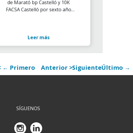
de Marató bp Castelló y 10K
FACSA Castelló por sexto año
consecutivo, ha vuelto a contar
con la participación de su
habitual equipo de empleados
Leer más
#RunnersCaixaBank
← Primero
Anterior
Siguiente
Último →
SÍGUENOS