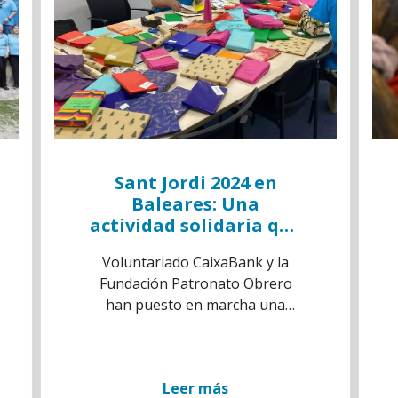
Sant Jordi 2024 en
Baleares: Una
actividad solidaria que
traspasa las fronteras
Voluntariado CaixaBank y la
de la lectura
Fundación Patronato Obrero
han puesto en marcha una
donación literaria gracias a la
que cientos de menores de las
islas podrán incluso ‘conectar’
Leer más
con quienes han entregado los