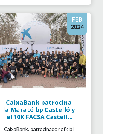
FEB
2024
CaixaBank patrocina
la Marató bp Castelló y
el 10K FACSA Castelló
por sexto año
CaixaBank, patrocinador oficial
consecutivo