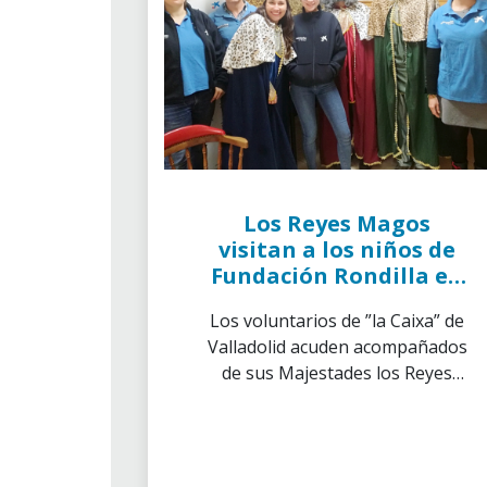
Los Reyes Magos
visitan a los niños de
Fundación Rondilla en
Valladolid
Los voluntarios de ”la Caixa” de
Valladolid acuden acompañados
de sus Majestades los Reyes
Magos de Oriente para visitar a
niños y niñas en riesgo de
exclusión social de Fundación
Rondilla.