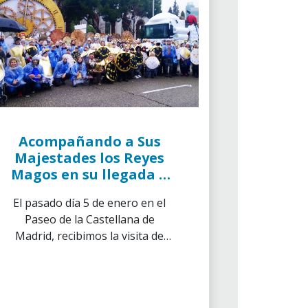
Acompañando a Sus
Majestades los Reyes
Magos en su llegada a
Madrid
El pasado día 5 de enero en el
Paseo de la Castellana de
Madrid, recibimos la visita de
Sus Majestades los Reyes
Magos de Oriente. La noche
más mágica del año, llena de
ilusión y la alegría de los más