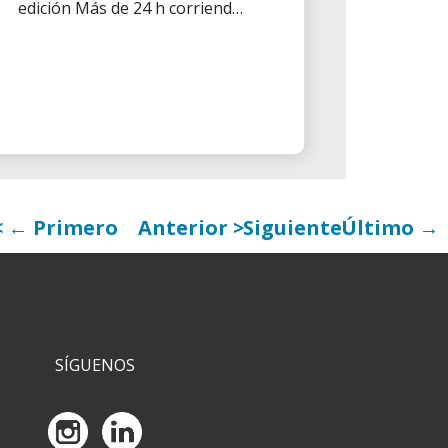
edición Más de 24 h corriendo
por La Marató Tv3.
← Primero
Anterior
Siguiente
Último →
SÍGUENOS