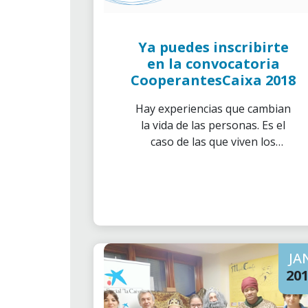
Ya puedes inscribirte
en la convocatoria
CooperantesCaixa 2018
Hay experiencias que cambian
la vida de las personas. Es el
caso de las que viven los
voluntarios de la Fundación
Bancaria ”la Caixa” que
participan en proyectos de
cooperación al desarrollo
durante sus vacaciones.
JA
20