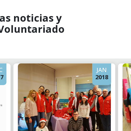
as noticias y
 Voluntariado
C
JAN
17
2018