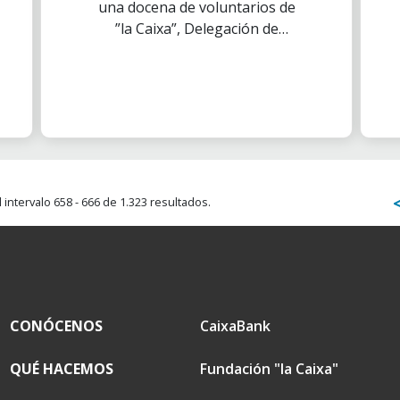
una docena de voluntarios de
”la Caixa”, Delegación de
Madrid, ayudamos ordenando
alimentos que la Asociación
Saharaui Dan Sid-Ahmed
intervalo 658 - 666 de 1.323 resultados.
CONÓCENOS
CaixaBank
QUÉ HACEMOS
Fundación "la Caixa"