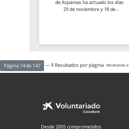
de Aspanias ha actuado los días
29 de noviembre y 18 de
diciembre en Burgos y el 11 de
diciembre en Miranda de Ebro,
contando con la participación de
Voluntarios de la Delegación de
”la Caixa” de Burgos y Soria.
— 9 Resultados por página
Página 74 de 147
Mostrando el 
Desde 2005 comprometidos