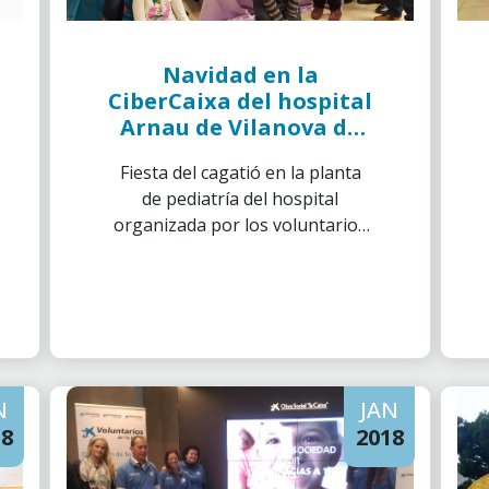
Navidad en la
CiberCaixa del hospital
Arnau de Vilanova de
Lleida
Fiesta del cagatió en la planta
de pediatría del hospital
organizada por los voluntarios
de Cruz Roja, Down Lleida y los
voluntarios de ”la Caixa” de la
Delegación de Lleida
N
JAN
18
2018