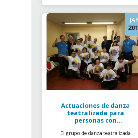
JA
20
Actuaciones de danza
teatralizada para
personas con
discapacidad
El grupo de danza teatralizada
intelectual