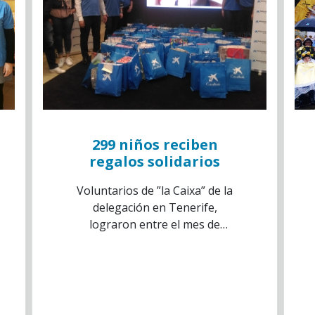
299 niños reciben
regalos solidarios
Voluntarios de ”la Caixa” de la
delegación en Tenerife,
lograron entre el mes de
noviembre y diciembre de 2017,
apadrinar a 299 niños y niñas
en situación de vulnerabilidad
social del municipio de Santa
Cruz de Tenerife.