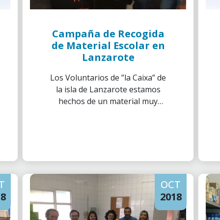
Campaña de Recogida
de Material Escolar en
Lanzarote
Los Voluntarios de ”la Caixa” de
la isla de Lanzarote estamos
hechos de un material muy
solidario, y por eso, desde la
Delegación Las Palmas, hemos
llevado a cabo una campaña de
recogida de material escolar
para los niños y la niñas en
situación de desamparo que
T
OCT
residen en los diferentes
18
centros que gestiona la ONG
2018
Respuesta Social S.XXI.