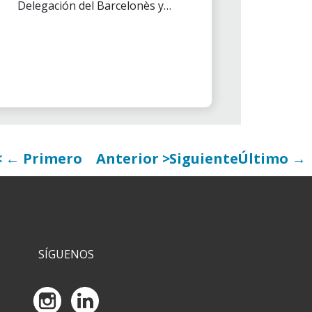
Delegación del Barcelonès y
Vallés Occidental colaboraron
en la 4ª carrera solidaria de
Mercabarna 2018, desde las 11
h hasta las 14 h.
← Primero
Anterior
Siguiente
Último →
SÍGUENOS