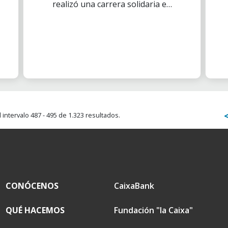
realizó una carrera solidaria en
la que los trabajadores de
varias empresas corrían para
contribuir en la lucha contra la
desnutrición infantil.
intervalo 487 - 495 de 1.323 resultados.
CONÓCENOS
CaixaBank
QUÉ HACEMOS
Fundación "la Caixa"