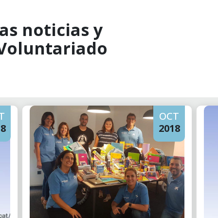
as noticias y
 Voluntariado
T
OCT
18
2018