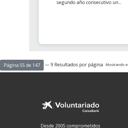
segundo año consecutivo una
actividad medioambiental y
aprovechamos para dar la
bienvenida a los nuevos
voluntarios de la zona de
Tarragona interior.
— 9 Resultados por página
Página 55 de 147
Mostrando el 
Desde 2005 comprometidos