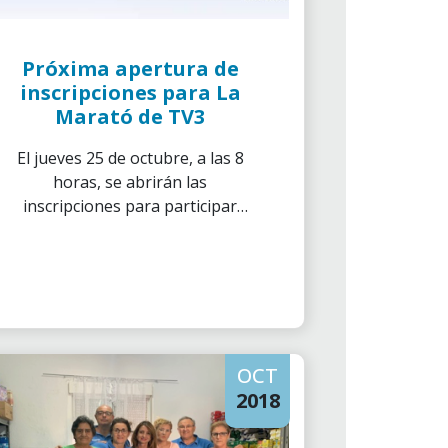
Próxima apertura de
inscripciones para La
Marató de TV3
El jueves 25 de octubre, a las 8
horas, se abrirán las
inscripciones para participar
como voluntario en La Marató
de TV3, que se realizará el
domingo 16 de diciembre y
estará dedicada a la lucha
contra el cáncer, primera causa
de muerte entre los hombres y
OCT
segunda entre las mujeres.
2018