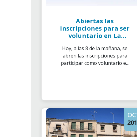
Abiertas las
inscripciones para ser
voluntario en La
Marató de Tv3
Hoy, a las 8 de la mañana, se
abren las inscripciones para
participar como voluntario en
La Marató de Tv3, que tendrá
lugar el próximo domingo 16 de
diciembre y que estará dedicada
a la lucha contra el Cáncer.
OC
20