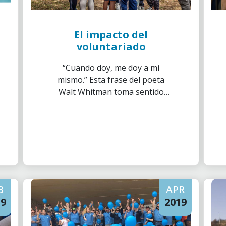
El impacto del
voluntariado
“Cuando doy, me doy a mí
mismo.” Esta frase del poeta
Walt Whitman toma sentido
cuando hablamos de los efectos
positivos que tiene el
voluntariado.
B
APR
19
2019