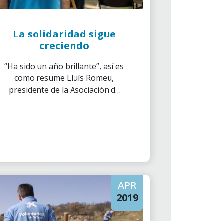
La solidaridad sigue
creciendo
“Ha sido un año brillante”, así es
como resume Lluís Romeu,
presidente de la Asociación de
Voluntarios de ”la Caixa”, el ya
pasado 2018; y los números le
dan la razón: hemos llegado a
beneficiar a 215.634 personas,
un 18 % más que el año pasado.
APR
2019