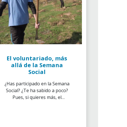
El voluntariado, más
allá de la Semana
Social
¿Has participado en la Semana
Social? ¿Te ha sabido a poco?
Pues, si quieres más, el
voluntariado no para y siempre
requerirá de tu solidaridad y
compromiso en cualquiera de
las entidades con las que