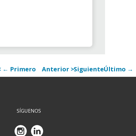
más queridos y compañeras y
compañeros de “la Caixa”.
← Primero
Anterior
Siguiente
Último →
SÍGUENOS