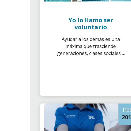
Yo lo llamo ser
voluntario
Ayudar a los demás es una
máxima que trasciende
generaciones, clases sociales y
culturas. El ser humano está
programado para relacionarse
y esa necesidad básica va
innegablemente asociada a
ayudarnos entre nosotros. Por
ésta y muchas otras razones, el
compromiso que se genera a
FE
través del voluntariado es algo
tremendamente necesario para
20
la sociedad.