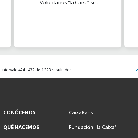
Voluntarios “la Caixa” se
enmarcan bajo la línea de
actuación de la Educación
Financiera tienen un importante
trasfondo de servicio social.
intervalo 424 - 432 de 1.323 resultados.
CONÓCENOS
CaixaBank
QUÉ HACEMOS
Fundación "la Caixa"