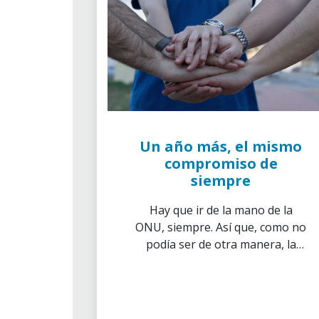
Un año más, el mismo
compromiso de
siempre
Hay que ir de la mano de la
ONU, siempre. Así que, como no
podía ser de otra manera, la
Asociación de Voluntarios de ”la
Caixa” se suma un año más a la
iniciativa global que lucha por el
desarrollo sostenible del