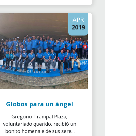
colabora ”la Caixa”.
APR
2019
Globos para un ángel
Gregorio Trampal Plaza,
voluntariado querido, recibió un
bonito homenaje de sus seres