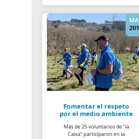
planeta, de sus habitantes y de
las empresas.
MA
20
Fomentar el respeto
por el medio ambiente
Más de 25 voluntarios de “la
Caixa” participaron en la