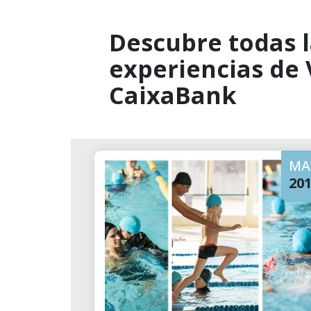
Descubre todas l
experiencias de
CaixaBank
MA
20