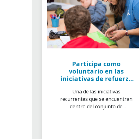
Participa como
voluntario en las
iniciativas de refuerzo
escolar
Una de las iniciativas
recurrentes que se encuentran
dentro del conjunto de
actividades disponibles para los
voluntarios, son las que
proporcionan ese apoyo
escolar sobre todo para niños