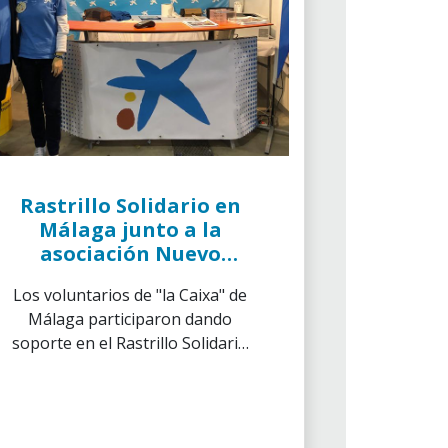
Rastrillo Solidario en
Málaga junto a la
asociación Nuevo
Futuro
Los voluntarios de "la Caixa" de
Málaga participaron dando
soporte en el Rastrillo Solidario
organizado por la asociación
Nuevo Futuro, entidad que
trabaja para lograr que los
niños dentro del Sistema de