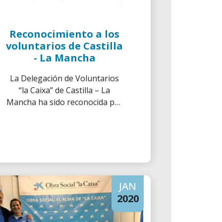
Reconocimiento a los
voluntarios de Castilla
- La Mancha
La Delegación de Voluntarios
“la Caixa” de Castilla – La
Mancha ha sido reconocida por
la entidad social “Mi voz por tu
Sonrisa” que trabaja
principalmente en la provincia
de Guadalajara.
JAN
2020