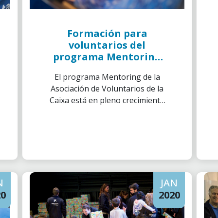
Formación para
voluntarios del
programa Mentoring
en Barcelona
El programa Mentoring de la
Asociación de Voluntarios de la
Caixa está en pleno crecimiento
y necesita voluntarios que
quieran convertirse en
mentores.
N
JAN
20
2020