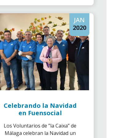
Protección, puedan disfrutar de
una vida familiar, normalizada y
JAN
estable.
2020
Celebrando la Navidad
en Fuensocial
Los Voluntarios de ”la Caixa” de
Málaga celebran la Navidad un