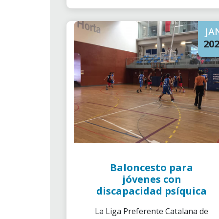
en riesgo de exclusión.
JA
20
Baloncesto para
jóvenes con
discapacidad psíquica
La Liga Preferente Catalana de