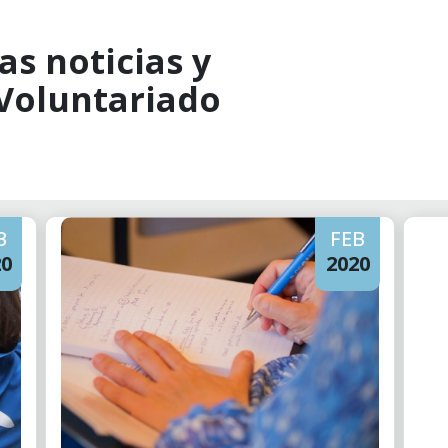
as noticias y
 Voluntariado
B
FEB
20
2020