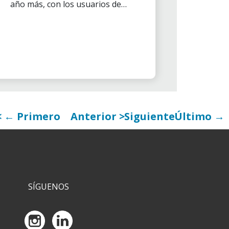
año más, con los usuarios del
centro Fuensocial de
Fuengirola, a los que les une un
vínculo muy especial.
← Primero
Anterior
Siguiente
Último →
SÍGUENOS