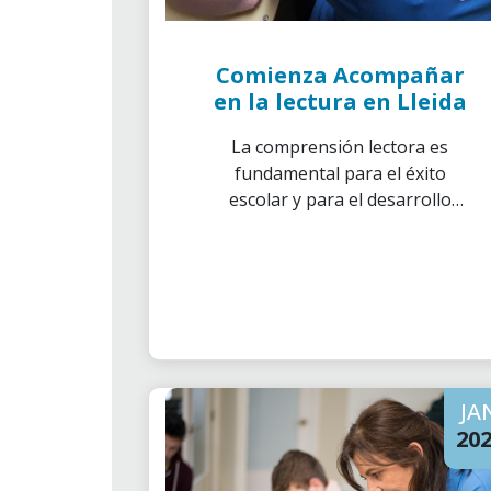
Comienza Acompañar
en la lectura en Lleida
La comprensión lectora es
fundamental para el éxito
escolar y para el desarrollo
cognitivo de cualquier niño. Por
estas y otras muchas razones,
Acompañar en la lectura es un
proyecto muy importante
dentro de los que se desarrollan
en la Asociación de Voluntarios
de ”la Caixa”.
JA
20