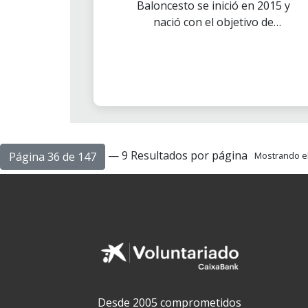
Baloncesto se inició en 2015 y
nació con el objetivo de
promover el deporte,
baloncesto en este caso, entre
diferentes asociaciones de
jóvenes con discapacidad
psíquica.
— 9 Resultados por página
Página 36 de 147
Mostrando el 
Desde 2005 comprometidos