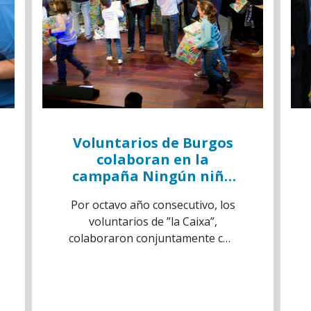
Voluntarios de Burgos
colaboran en la
campaña Ningún niño
sin juguete
Por octavo año consecutivo, los
voluntarios de ”la Caixa”,
colaboraron conjuntamente con
la Diputación de Burgos en la
campaña “Ningún niño sin
juguete”.