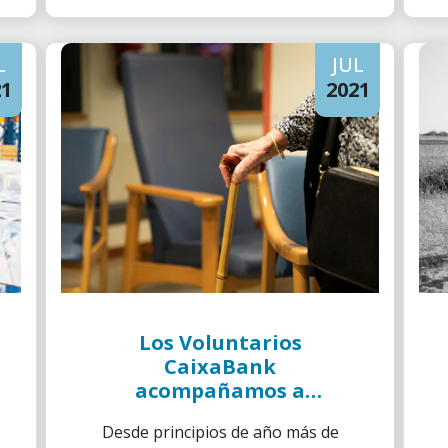
L
JUL
21
2021
Los Voluntarios
CaixaBank
acompañamos a
personas de la tercera
Desde principios de año más de
edad durante la