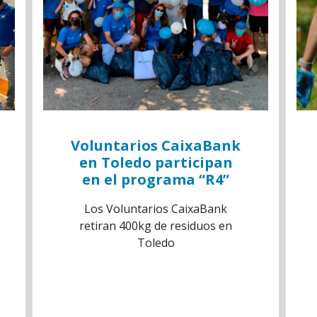
Voluntarios CaixaBank
en Toledo participan
en el programa “R4”
Los Voluntarios CaixaBank
retiran 400kg de residuos en
Toledo