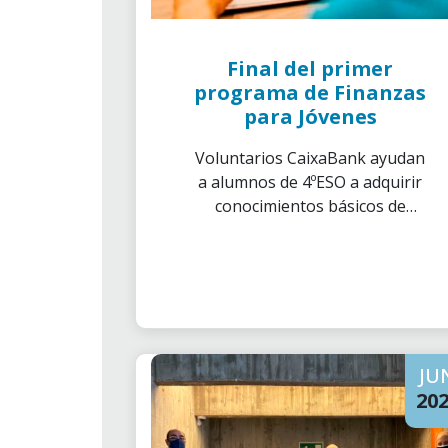
Final del primer
programa de Finanzas
para Jóvenes
Voluntarios CaixaBank ayudan
a alumnos de 4ºESO a adquirir
conocimientos básicos de
finanzas para la toma de
decisiones responsables en su
futuro.
JU
20