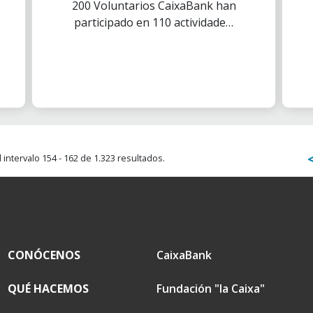
200 Voluntarios CaixaBank han
pandemia.
participado en 110 actividades,
que han beneficiado a unas
2.000 personas mayores.
intervalo 154 - 162 de 1.323 resultados.
CONÓCENOS
CaixaBank
QUÉ HACEMOS
Fundación "la Caixa"