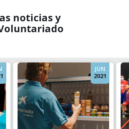
as noticias y
 Voluntariado
N
JUN
21
2021