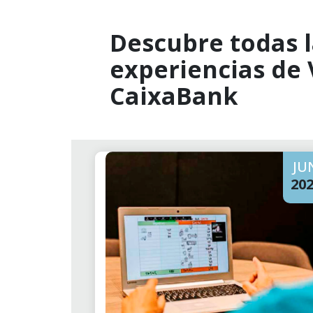
Descubre todas l
experiencias de
CaixaBank
JU
20