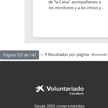
de "la Caixa" acompañamos a
Sofía
los monitores y a los chicos y
chicas del Centro
Psicopedagógico Reina Sofía de
la localidad granadina de
Armilla, en una visita a Selwo
Aventura de Estepona.
— 9 Resultados por página
Página 107 de 147
Mostrando e
Desde 2005 comprometidos