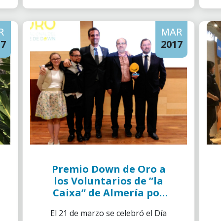
R
MAR
17
2017
Premio Down de Oro a
los Voluntarios de ”la
Caixa” de Almería por
el impulso al
El 21 de marzo se celebró el Día
voluntariado en la