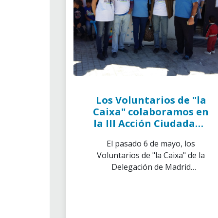
Los Voluntarios de "la
Caixa" colaboramos en
la III Acción Ciudadana
Global en Cañada Real
El pasado 6 de mayo, los
Galiana
Voluntarios de "la Caixa" de la
Delegación de Madrid
participamos en la III Acción
Ciudadana Global en Cañada
Real Galiana, una actividad
festiva dedicada a las familias y