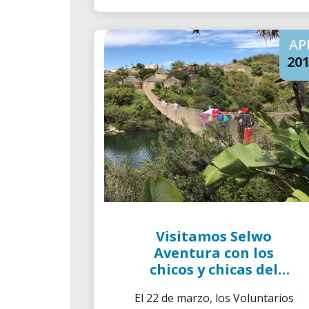
a los menores del barrio.
AP
20
Visitamos Selwo
Aventura con los
chicos y chicas del
Centro
El 22 de marzo, los Voluntarios
Psicopedagógico Reina