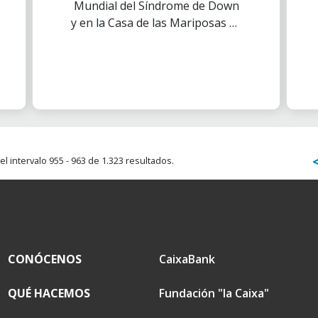
Mundial del Síndrome de Down
provincia
y en la Casa de las Mariposas de
Almería tuvo lugar la I Edición
de los Premios Down de Oro.
l intervalo 955 - 963 de 1.323 resultados.
CONÓCENOS
CaixaBank
QUÉ HACEMOS
Fundación "la Caixa"