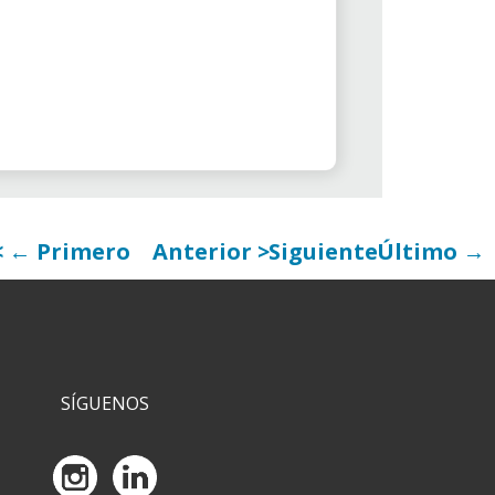
← Primero
Anterior
Siguiente
Último →
SÍGUENOS