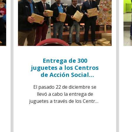
Entrega de 300
juguetes a los Centros
de Acción Social
Rurales de la
El pasado 22 de diciembre se
Diputación Provincial
llevó a cabo la entrega de
de Soria
juguetes a través de los Centros
de Acción Social (C.E.A.S) a niños
y niñas en riesgo de exclusión
social.