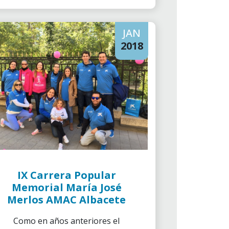
JAN
2018
IX Carrera Popular
Memorial María José
Merlos AMAC Albacete
Como en años anteriores el