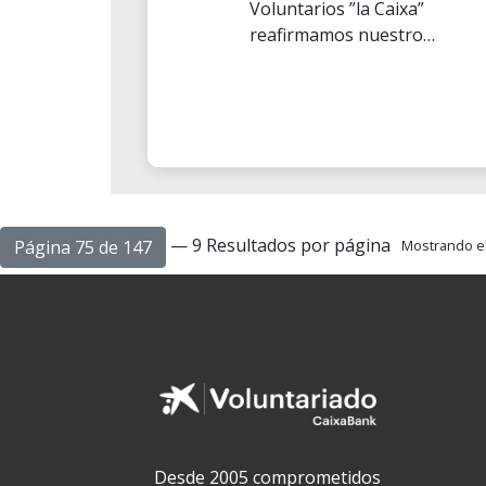
Voluntarios ”la Caixa”
reafirmamos nuestro
compromiso de promover el
respeto por los derechos
humanos, la paz y la dignidad de
las personas y nos sumamos al
plan de Naciones Unidas para
cumplir los 17 Objetivos para el
Desarrollo Sostenible de
nuestro planeta.
— 9 Resultados por página
Página 75 de 147
Mostrando el 
Desde 2005 comprometidos