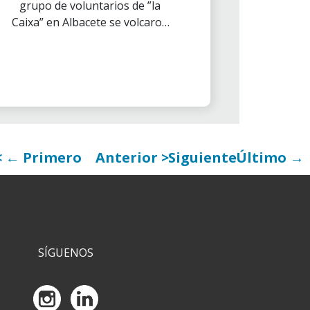
grupo de voluntarios de ”la
Caixa” en Albacete se volcaron
con la Asociación AMAC para la
celebración de esta carrera
benéfica que persigue recaudar
fondos para contribuir a la
mejora de la calidad de vida de la
mujeres con cáncer de mama y
ginecológicos.
← Primero
Anterior
Siguiente
Último →
SÍGUENOS