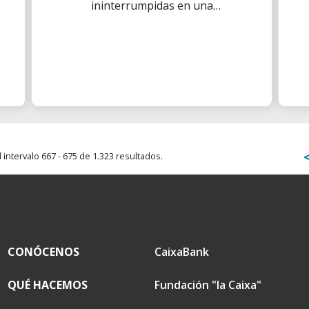
ininterrumpidas en una
iniciativa solidaria en
colaboración con el Centro
Deportivo Viva Gym
intervalo 667 - 675 de 1.323 resultados.
CONÓCENOS
CaixaBank
QUÉ HACEMOS
Fundación "la Caixa"