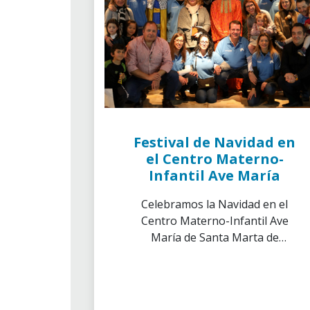
Festival de Navidad en
el Centro Materno-
Infantil Ave María
Celebramos la Navidad en el
Centro Materno-Infantil Ave
María de Santa Marta de
Tormes en Salamanca junto a la
colaboración de la Delegación
de ”la Caixa” de Salamanca, Ávila
y Zamora.