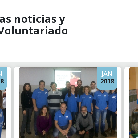
as noticias y
 Voluntariado
N
JAN
18
2018