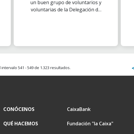
un buen grupo de voluntarios y
voluntarias de la Delegación de
Madrid, acompañados por un
grupo de chicos y chicas de la
Dirección General del menor y la
familia de la Comunidad de
Madrid, acudimos al puerto de
Navacerrada, con el objetivo de
limpiar el bosque.
intervalo 541 - 549 de 1.323 resultados.
CONÓCENOS
CaixaBank
QUÉ HACEMOS
Fundación "la Caixa"