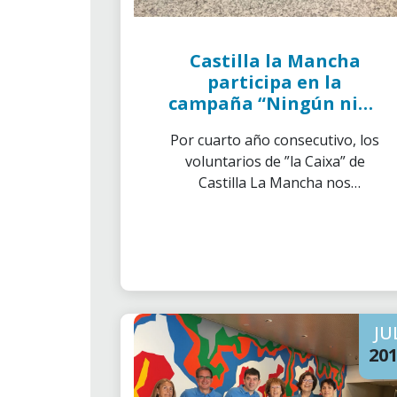
Castilla la Mancha
participa en la
campaña “Ningún niño
sin bigote” 2018
Por cuarto año consecutivo, los
voluntarios de ”la Caixa” de
Castilla La Mancha nos
sumamos a la campaña de
recogida de leche “Ningún niño
sin bigote”.
JU
20