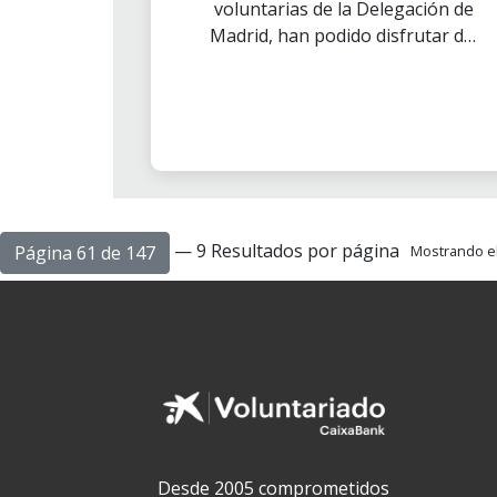
voluntarias de la Delegación de
Madrid, han podido disfrutar del
curso de primeros auxilios
impartido por Cruz Roja. Para
las asociaciones, contar con un
voluntariado capacitado para
un óptimo desarrollo de su
actividad, se convierte en piedra
angular y en una estrategia de
indudable valor.
— 9 Resultados por página
Página 61 de 147
Mostrando el 
Desde 2005 comprometidos