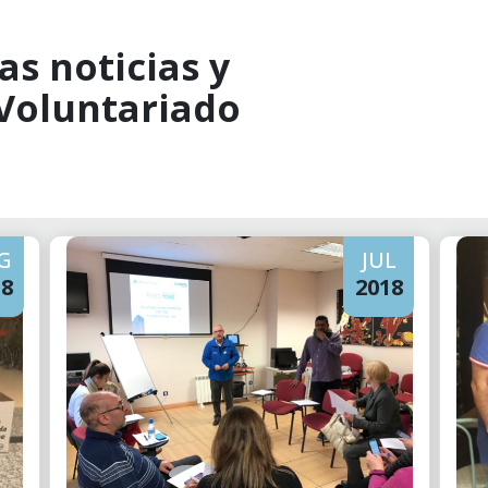
as noticias y
 Voluntariado
G
JUL
18
2018