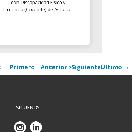
con Discapacidad Física y
Orgánica (Cocemfe) de Asturias,
entidad adherida al programa
Incorpora en el territorio, y la
Asociación Voluntarios ”la
Caixa” aúnan fuerzas con el
objetivo de fortalecer la
consolidación de la empresas
impulsadas desde el Punto de
Autoempleo Incorpora ,
← Primero
Anterior
Siguiente
Último →
programa que promueve el
emprendimiento de las
personas en riesgo de
exclusión.
SÍGUENOS