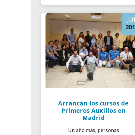
JU
20
Arrancan los cursos de
Primeros Auxilios en
Madrid
Un año más, personas