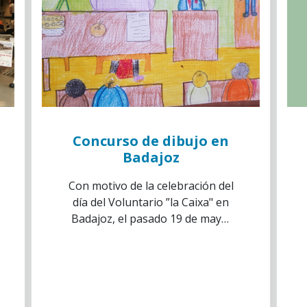
Concurso de dibujo en
Badajoz
Con motivo de la celebración del
día del Voluntario ”la Caixa" en
Badajoz, el pasado 19 de mayo,
se ofreció a los beneficiarios de
las entidades invitadas, la
posibilidad de participar en el
concurso de dibujo propuesto
por la Asociación de Voluntarios