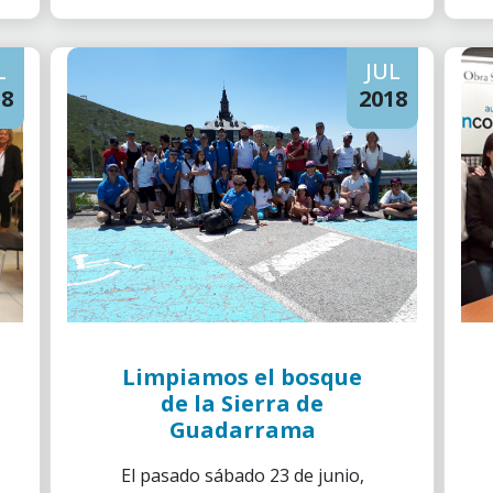
”la Caixa".
L
JUL
18
2018
Limpiamos el bosque
de la Sierra de
Guadarrama
El pasado sábado 23 de junio,