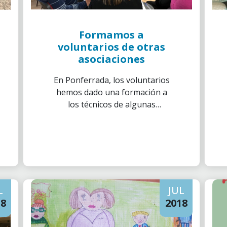
Formamos a
voluntarios de otras
asociaciones
En Ponferrada, los voluntarios
hemos dado una formación a
los técnicos de algunas
entidades sociales para que
puedan elaborar un Plan
Estratégico en su asociación.
L
JUL
18
2018